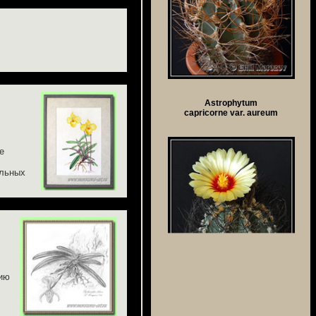
Astrophytum
capricorne var. aureum
е
ельных
пию