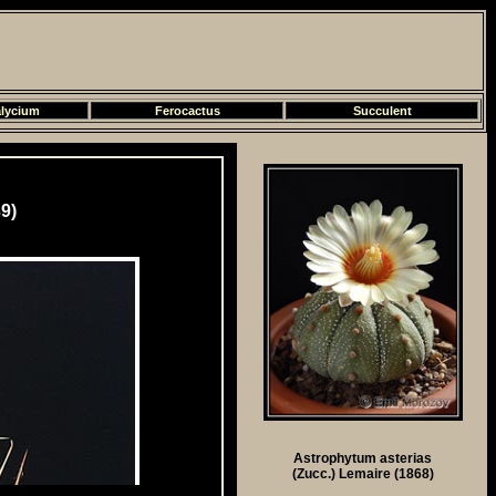
lycium
Ferocactus
Succulent
9)
Astrophytum asterias
(Zucc.) Lemaire (1868)