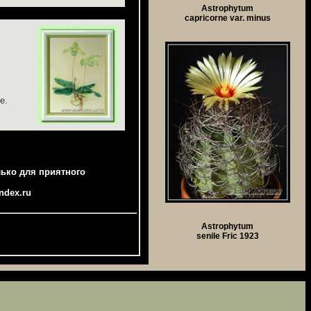
Astrophytum
capricorne var. minus
е.
ко для приятного
ndex.ru
Astrophytum
senile Fric 1923